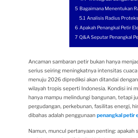
5
Bagaimana Menentukan Radi
5.1
Analisis Radius Prote
6
Apakah Penangkal Petir Ele
7
Q&A Seputar Penangkal Pet
Ancaman sambaran petir bukan hanya menjadi
serius seiring meningkatnya intensitas cuaca
menuju 2026 diprediksi akan ditandai dengan b
wilayah tropis seperti Indonesia. Kondisi ini
hanya mampu melindungi bangunan, tetapi juga
pergudangan, perkebunan, fasilitas energi, h
dibahas adalah penggunaan
penangkal petir e
Namun, muncul pertanyaan penting: apakah si