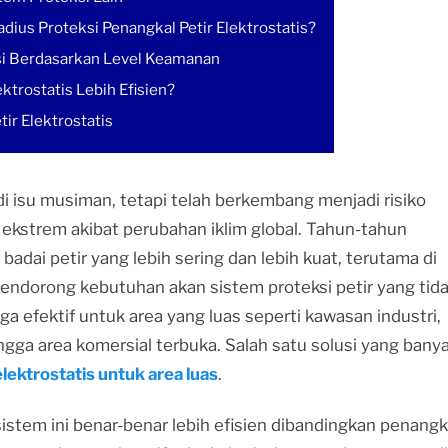
us Proteksi Penangkal Petir Elektrostatis?
ksi Berdasarkan Level Keamanan
ktrostatis Lebih Efisien?
ir Elektrostatis
 isu musiman, tetapi telah berkembang menjadi risiko
 ekstrem akibat perubahan iklim global. Tahun-tahun
adai petir yang lebih sering dan lebih kuat, terutama di
 mendorong kebutuhan akan sistem proteksi petir yang tid
 efektif untuk area yang luas seperti kawasan industri,
ingga area komersial terbuka. Salah satu solusi yang bany
lektrostatis untuk area luas
.
stem ini benar-benar lebih efisien dibandingkan penangk