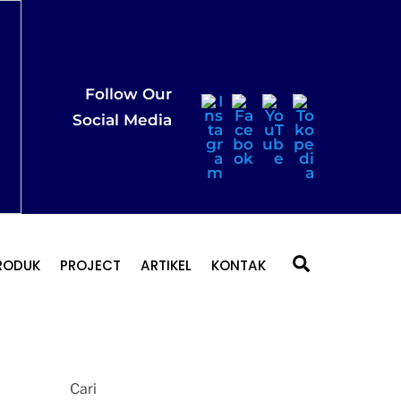
r
r
Follow Our
 35
Social Media
r
r
Search
RODUK
PROJECT
ARTIKEL
KONTAK
Cari