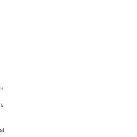
ak
ak
al