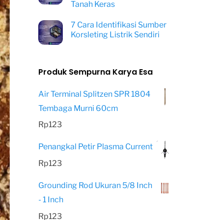
Tanah Keras
7 Cara Identifikasi Sumber
Korsleting Listrik Sendiri
Produk Sempurna Karya Esa
Air Terminal Splitzen SPR 1804
Tembaga Murni 60cm
Rp
123
Penangkal Petir Plasma Current
Rp
123
Grounding Rod Ukuran 5/8 Inch
- 1 Inch
Rp
123