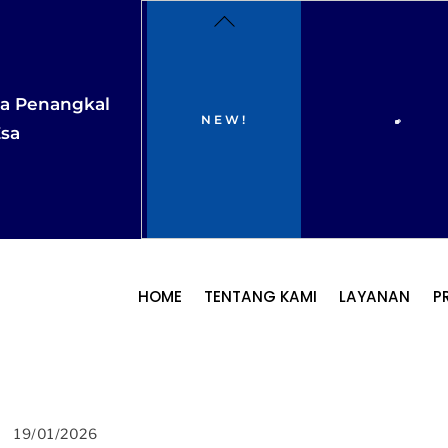
Penangkal Peti
Back
KURN
To
Penangkal Peti
Top
Stormaster
sa Penangkal
Kabel Coaxial 2 x
NEW!
mm
Esa
Penangkal Peti
Bakiral
Penangkal Peti
NeoFlash TZ06
HOME
TENTANG KAMI
LAYANAN
P
19/01/2026