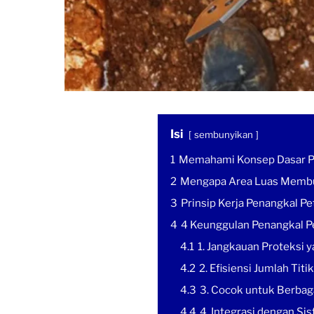
Isi
sembunyikan
1
Memahami Konsep Dasar Pen
2
Mengapa Area Luas Membu
3
Prinsip Kerja Penangkal Pe
4
4 Keunggulan Penangkal Pe
4.1
1. Jangkauan Proteksi 
4.2
2. Efisiensi Jumlah Titik
4.3
3. Cocok untuk Berbag
4.4
4. Integrasi dengan Si