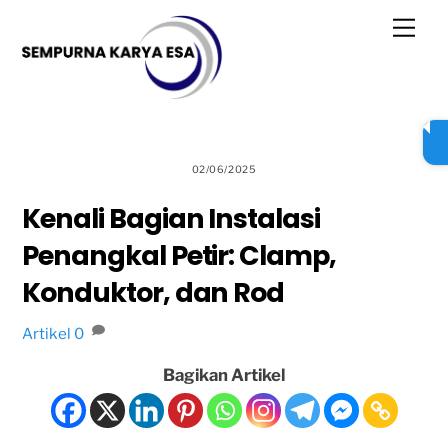
Skip
Back
Men
to
To
content
Top
02/06/2025
Kenali Bagian Instalasi
Penangkal Petir: Clamp,
Konduktor, dan Rod
Artikel
0
Bagikan Artikel