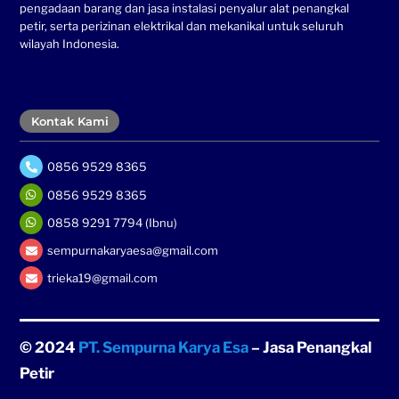
pengadaan barang dan jasa instalasi penyalur alat penangkal
petir, serta perizinan elektrikal dan mekanikal untuk seluruh
wilayah Indonesia.
Kontak Kami
0856 9529 8365
0856 9529 8365
0858 9291 7794 (Ibnu)
sempurnakaryaesa@gmail.com
trieka19@gmail.com
© 2024
PT. Sempurna Karya Esa
– Jasa Penangkal
Petir